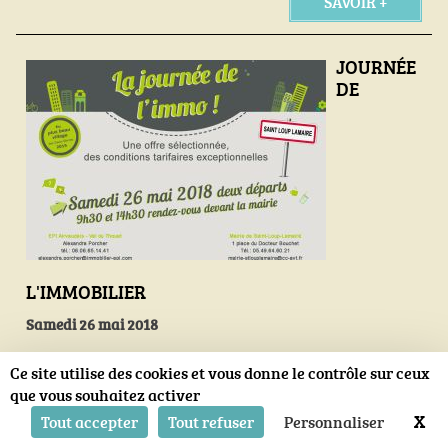
SAVOIR +
JOURNÉE
DE
L'IMMOBILIER
Samedi 26 mai 2018
Journée de l'immobilier à Saint-Loup-Lamairé
Ce site utilise des cookies et vous donne le contrôle sur ceux
Venez visiter plusieurs biens sur 1/2 journée
que vous souhaitez activer
X
Ma
Tout accepter
Tout refuser
Personnaliser