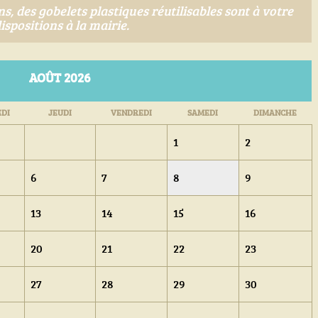
, des gobelets plastiques réutilisables sont à votre
ispositions à la mairie.
AOÛT 2026
DI
JEU
DI
VEN
DREDI
SAM
EDI
DIM
ANCHE
1
2
6
7
8
9
13
14
15
16
20
21
22
23
27
28
29
30