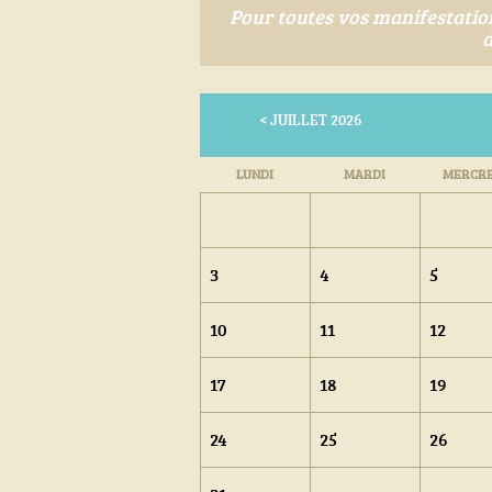
Pour toutes vos manifestations
d
< JUILLET 2026
LUN
DI
MAR
DI
MER
CRE
3
4
5
10
11
12
17
18
19
24
25
26