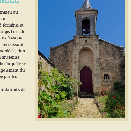
 milieu du
heau
l’origine, et
ange. Lors de
 une fresque
, terrassant
me siècle, don
l’ancienne
la chapelle se
 également du
ée par les
s habitants de