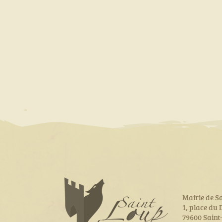
Mairie de S
1, place du
79600 Sain