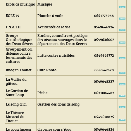
Ecole de musique
Musique
EOLE 79
Planche à voile
0651775948
F.N.A.T.H
Accidentés de la vie
0549646924
Groupe
Etudier, connaître et protéger
Ornithologique
des oiseaux sauvages dans le
0549636002
des Deux-Sèvres
département des Deux-Sèvres
Groupement cal
défense contre
Lutte contre nuisibles
0549646772
les ennemis des
cultures
Imag'in Thouet
Club Photo
0680747620
La Vallée du
0549648227
gâteau
Le Gardon de
Pêche
0631084487
Saint Loup
Le sang d'ici
Gestion des dons de sang
Le Théatre
Musical du
0549678875
Thouet
Le yoga lupéen
dispense cours Yoga
0549646826