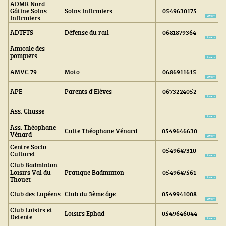
ADMR Nord
Gâtine Soins
Soins Infirmiers
0549630175
Infirmiers
ADTFTS
Défense du rail
0681879364
Amicale des
pompiers
AMVC 79
Moto
0686911615
APE
Parents d'Elèves
0673224052
Ass. Chasse
Ass. Théophane
Culte Théophane Vénard
0549646630
Vénard
Centre Socio
0549647310
Culturel
Club Badminton
Loisirs Val du
Pratique Badminton
0549647561
Thouet
Club des Lupéens
Club du 3ème âge
0549941008
Club Loisirs et
Loisirs Ephad
0549646044
Detente