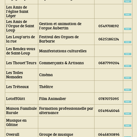
Les Amis de
l'église Saint
Léger
Les Amis de
Gestion et animation de
l'Orgue de Saint
0549708192
l'orgue Aubertin
Loup
Les Loup'arts de
Festival des Orgues de
0625186124
la rue
Barbarie
Les Rendez-vous
Manifestations culturelles
de Saint-Loup
Les Thouet'Teurs
Commerçants & Artisans
0687799204
Les Toiles
Cinéma
Nomades
Les Tréteaux
Théâtre
LotoffGütt
Film Animalier
0787075095
Maison Familiale
Formation professionnelle par
0549646046
Rurale
alternance
Musique en
Gâtine
Overall
Groupe de musique
0646830896