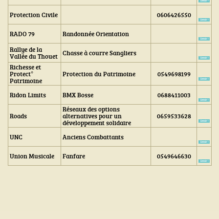
Protection Civile
0606426550
RADO 79
Randonnée Orientation
Rallye de la
Chasse à courre Sangliers
Vallée du Thouet
Richesse et
Protect°
Protection du Patrimoine
0549698199
Patrimoine
Ridon Limits
BMX Bosse
0688411003
Réseaux des options
Roads
alternatives pour un
0659533628
développement solidaire
UNC
Anciens Combattants
Union Musicale
Fanfare
0549646630