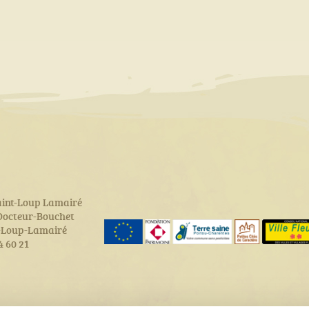
aint-Loup Lamairé
 Docteur-Bouchet
t-Loup-Lamairé
64 60 21